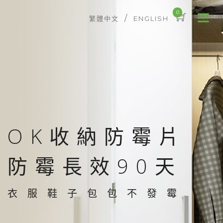
0
/
繁體中文
ENGLISH
OK收納防霉片
防霉長效90天
衣服鞋子包包不發霉